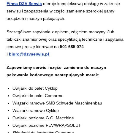
Firma DZV Serwis
oferuje kompleksową obsługę w zakresie
serwisu i zaopatrzenia w części zamienne szerokiej gamy
urządzeń i maszyn pakujących.
​Szczegółowe zapytania z opisem, zdjęciem maszyny i/lub
tabliczki znamionowej oraz specyfikacją techniczna i zapytania
cenowe proszę kierować na
501 685 074
i
biuro@dzvserwis.pl
Zapewniamy serwis i części zamienne do maszyn
pakowania końcowego następujących marek:​
Owijarki do palet Cyklop
Owijarki do palet Comarme
Wiązarki ramowe SMB Schwede Maschinenbau
Wiązarki ramowe Cyklop
Owijarki poziome G.G. Macchine
Owijarki poziome FEV/WRAPSOLUT
Składarki do kartonów Comarme