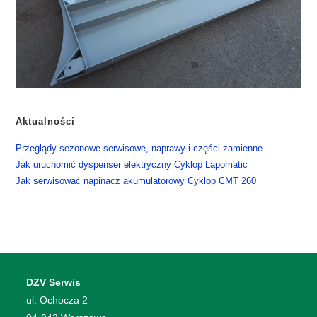
Aktualności
​Przeglądy sezonowe serwisowe, naprawy i części zamienne
​Jak uruchomić dyspenser elektryczny Cyklop Lapomatic
​Jak serwisować napinacz akumulatorowy Cyklop CMT 260
DZV Serwis
​ul. Ochocza 2