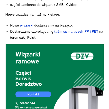
części zamienne do wiązarek SMB i Cyklop
Nowe urządzenia i taśmy klejące:
Nowe
wiązarki
dostarczamy na bieżąco.
Dostarczamy szeroką gamę
taśm spinających PP i PET
na
teren całej Polski