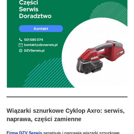
Wiązarki sznurkowe Cyklop Axro: serwis,
naprawa, części zamienne
Firma DZV Serwis
serwisuje i naprawia wiązarki sznurkowe