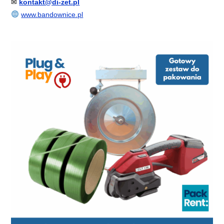
✉
kontakt@di-zet.pl
www.bandownice.pl