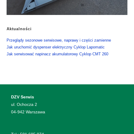
Aktualności
​Przeglądy sezonowe serwisowe, naprawy i części zamienne
​Jak uruchomić dyspenser elektryczny Cyklop Lapomatic
​Jak serwisować napinacz akumulatorowy Cyklop CMT 260
DZV Serwis
​ul. Ochocza 2
04-942 Warszawa