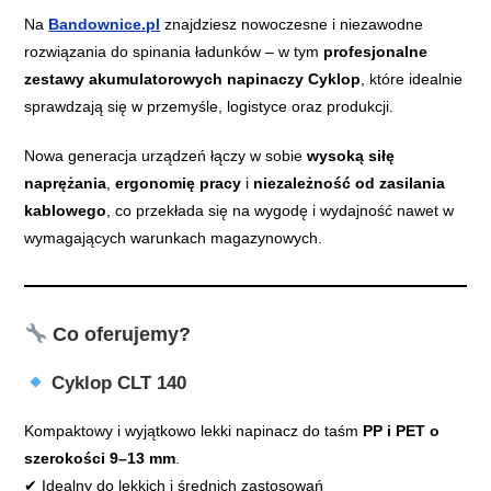
Na
Bandownice.pl
znajdziesz nowoczesne i niezawodne
rozwiązania do spinania ładunków – w tym
profesjonalne
zestawy akumulatorowych napinaczy Cyklop
, które idealnie
sprawdzają się w przemyśle, logistyce oraz produkcji.
Nowa generacja urządzeń łączy w sobie
wysoką siłę
naprężania
,
ergonomię pracy
i
niezależność od zasilania
kablowego
, co przekłada się na wygodę i wydajność nawet w
wymagających warunkach magazynowych.
Co oferujemy?
Cyklop CLT 140
Kompaktowy i wyjątkowo lekki napinacz do taśm
PP i PET o
szerokości 9–13 mm
.
✔ Idealny do lekkich i średnich zastosowań