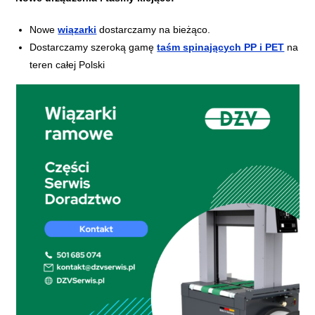
Nowe
wiązarki
dostarczamy na bieżąco.
Dostarczamy szeroką gamę
taśm spinających PP i PET
na
teren całej Polski