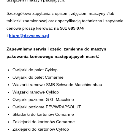
urządzeń i maszyn pakujących.
​Szczegółowe zapytania z opisem, zdjęciem maszyny i/lub
tabliczki znamionowej oraz specyfikacją techniczna i zapytania
cenowe proszę kierować na
501 685 074
i
biuro@dzvserwis.pl
Zapewniamy serwis i części zamienne do maszyn
pakowania końcowego następujących marek:​
Owijarki do palet Cyklop
Owijarki do palet Comarme
Wiązarki ramowe SMB Schwede Maschinenbau
Wiązarki ramowe Cyklop
Owijarki poziome G.G. Macchine
Owijarki poziome FEV/WRAPSOLUT
Składarki do kartonów Comarme
Zaklejarki do kartonów Comarme
Zaklejarki do kartonów Cyklop