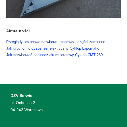
Aktualności
​Przeglądy sezonowe serwisowe, naprawy i części zamienne
​Jak uruchomić dyspenser elektryczny Cyklop Lapomatic
​Jak serwisować napinacz akumulatorowy Cyklop CMT 260
DZV Serwis
​ul. Ochocza 2
04-942 Warszawa