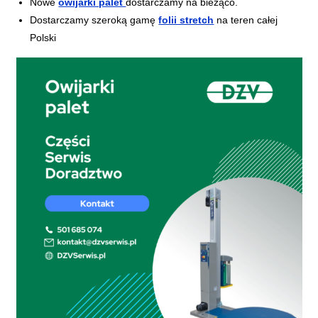
Nowe
owijarki palet
dostarczamy na bieżąco.
Dostarczamy szeroką gamę
folii stretch
na teren całej
Polski