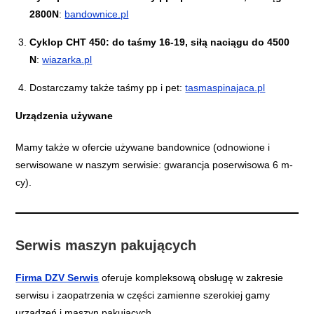
2800N
:
bandownice.pl
Cyklop CHT 450: do taśmy 16-19, siłą naciągu do 4500
N
:
wiazarka.pl
Dostarczamy także taśmy pp i pet:
tasmaspinajaca.pl
Urządzenia używane
Mamy także w ofercie używane bandownice (odnowione i
serwisowane w naszym serwisie: gwarancja poserwisowa 6 m-
cy).
Serwis maszyn pakujących
Firma DZV Serwis
oferuje kompleksową obsługę w zakresie
serwisu i zaopatrzenia w części zamienne szerokiej gamy
urządzeń i maszyn pakujących.