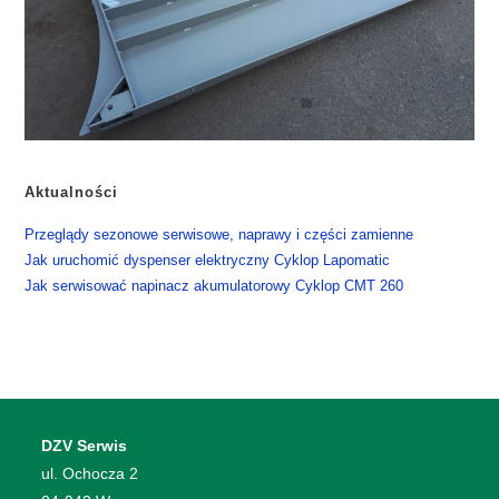
Aktualności
​Przeglądy sezonowe serwisowe, naprawy i części zamienne
​Jak uruchomić dyspenser elektryczny Cyklop Lapomatic
​Jak serwisować napinacz akumulatorowy Cyklop CMT 260
DZV Serwis
​ul. Ochocza 2