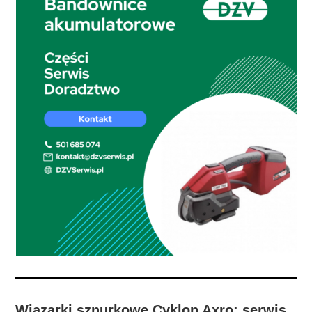
Wiązarki sznurkowe Cyklop Axro: serwis,