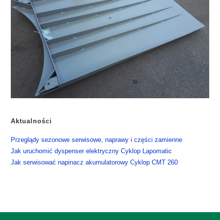
Aktualności
​Przeglądy sezonowe serwisowe, naprawy i części zamienne
​Jak uruchomić dyspenser elektryczny Cyklop Lapomatic
​Jak serwisować napinacz akumulatorowy Cyklop CMT 260