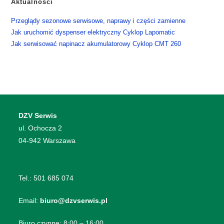
Aktualności
​Przeglądy sezonowe serwisowe, naprawy i części zamienne
​Jak uruchomić dyspenser elektryczny Cyklop Lapomatic
​Jak serwisować napinacz akumulatorowy Cyklop CMT 260
DZV Serwis
​ul. Ochocza 2
04-942 Warszawa
Tel.:
501 685 074
Email:
biuro@dzvserwis.pl
Biuro czynne: 8:00 – 16:00