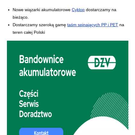
Nowe wiązarki akumulatorowe
Cyklop
dostarczamy na
bieżąco.
Dostarczamy szeroką gamę
taśm spinających PP i PET
na
teren całej Polski