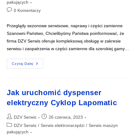
category:
pakujących
Post
0 Komentarzy
comments:
Przeglądy sezonowe serwisowe, naprawy i części zamienne
Szanowni Państwo, Chcielibyśmy Państwa poinformować, że
firma DZV Serwis oferuje kompleksową obsługę w zakresie
serwisu i zaopatrzenia w części zamienne dla szerokiej gamy…
Czytaj Dalej
Przeglądy
Sezonowe
Serwisowe,
Naprawy
I
Części
​Jak uruchomić dyspenser
Zamienne
elektryczny Cyklop Lapomatic
Post
Post
DZV Serwis
26 czerwca, 2023
author:
published:
Post
DZV Serwis
/
Serwis elektronarzędzi
/
Serwis maszyn
category:
pakujących