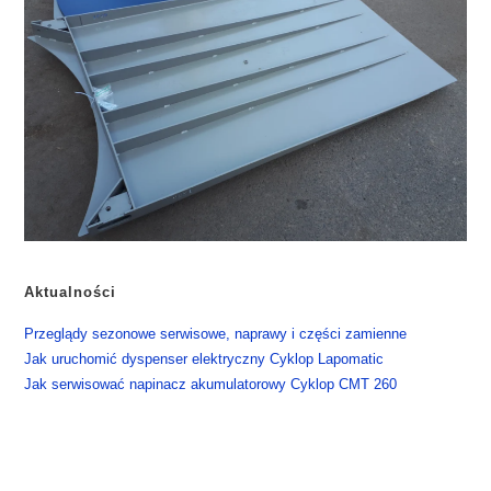
Aktualności
​Przeglądy sezonowe serwisowe, naprawy i części zamienne
​Jak uruchomić dyspenser elektryczny Cyklop Lapomatic
​Jak serwisować napinacz akumulatorowy Cyklop CMT 260