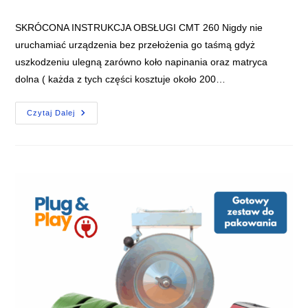
comments:
SKRÓCONA INSTRUKCJA OBSŁUGI CMT 260 Nigdy nie
uruchamiać urządzenia bez przełożenia go taśmą gdyż
uszkodzeniu ulegną zarówno koło napinania oraz matryca
dolna ( każda z tych części kosztuje około 200…
Czytaj Dalej
Jak
Serwisować
Napinacz
Akumulatorowy
Cyklop
CMT
260