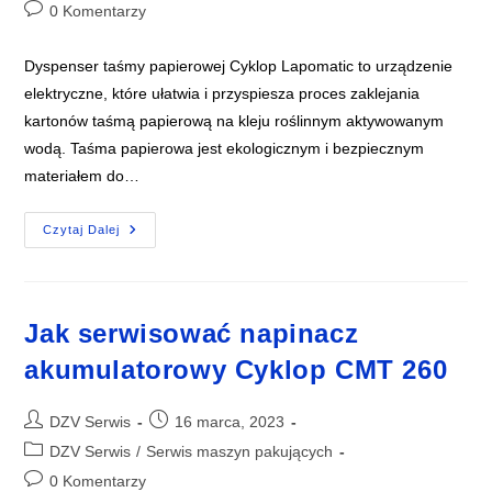
Post
0 Komentarzy
comments:
Dyspenser taśmy papierowej Cyklop Lapomatic to urządzenie
elektryczne, które ułatwia i przyspiesza proces zaklejania
kartonów taśmą papierową na kleju roślinnym aktywowanym
wodą. Taśma papierowa jest ekologicznym i bezpiecznym
materiałem do…
Czytaj Dalej
Jak
Uruchomić
Dyspenser
Elektryczny
Cyklop
Lapomatic
​Jak serwisować napinacz
akumulatorowy Cyklop CMT 260
Post
Post
DZV Serwis
16 marca, 2023
author:
published:
Post
DZV Serwis
/
Serwis maszyn pakujących
category:
Post
0 Komentarzy