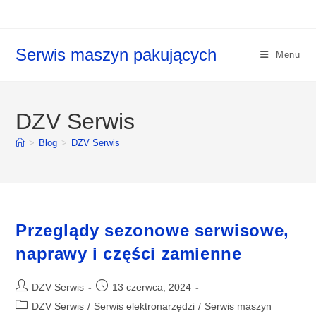
Koniec
treści
Serwis maszyn pakujących
Menu
DZV Serwis
>
Blog
>
DZV Serwis
​Przeglądy sezonowe serwisowe,
naprawy i części zamienne
Post
Post
DZV Serwis
13 czerwca, 2024
author:
published:
Post
DZV Serwis
/
Serwis elektronarzędzi
/
Serwis maszyn